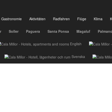
Gastronomie
Aktivitäten
Radfahren
Flüge
Klima
K
r
Soller
Paguera
Santa Ponsa
Magaluf
Palman
Mehr
Gastronomie
Aktivitäten
Radfahren
English
Svenska