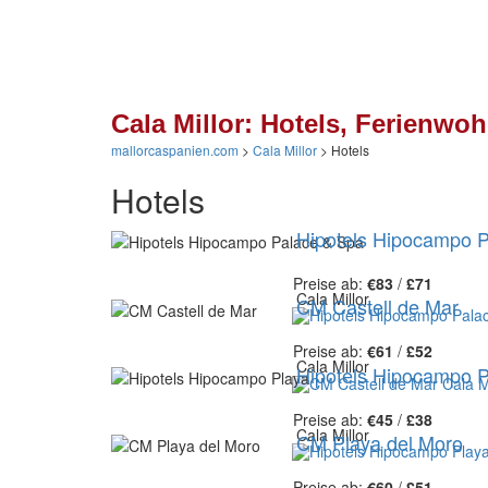
Cala Millor: Hotels, Ferienw
mallorcaspanien.com
>
Cala Millor
>
Hotels
Hotels
Hipotels Hipocampo 
Preise ab:
€83
/
£71
Cala Millor
CM Castell de Mar
Preise ab:
€61
/
£52
Cala Millor
Hipotels Hipocampo P
Preise ab:
€45
/
£38
Cala Millor
CM Playa del Moro
Preise ab:
€60
/
£51