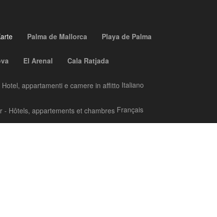
arte
Palma de Mallorca
Playa de Palma
ova
El Arenal
Cala Ratjada
Italiano
Français