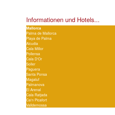
Informationen und Hotels...
Mallorca
Palma de Mallorca
Playa de Palma
Alcudia
Cala Millor
Pollensa
Cala D'Or
Soller
Paguera
Santa Ponsa
Magaluf
Palmanova
El Arenal
Cala Ratjada
Ca'n Picafort
Valldemossa