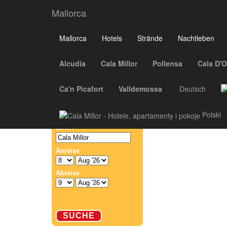
Mallorca
MALLORCA
Mallorca
Hotels
Strände
Nachtleben
Alcudia
Cala Millor
Pollensa
Cala D'O
Mallorca
Hotels
Strände
Nachtleben
Ca'n Picafort
Valldemossa
Deutsch
Suche nach Hotels
Polski