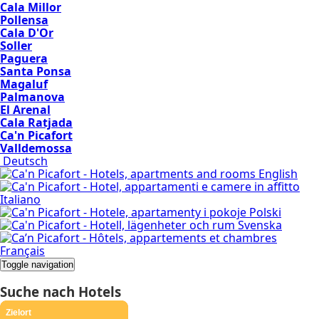
Cala Millor
Pollensa
Cala D'Or
Soller
Paguera
Santa Ponsa
Magaluf
Palmanova
El Arenal
Cala Ratjada
Ca'n Picafort
Valldemossa
Deutsch
English
Italiano
Polski
Svenska
Français
Mallorca
Toggle navigation
Hotels
Strände
Suche nach Hotels
Nachtleben
Gastronomie