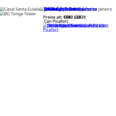
Casal Santa Eulalia
Js Yate
Hotel & Spa Ferrer Janeiro
BG Tonga Tower
Preise ab:
Preise ab:
Preise ab:
Preise ab:
€150
€59
€67
€64
/
/
/
/
£50
£57
£55
£129
Can Picafort
Can Picafort
Can Picafort
Can Picafort