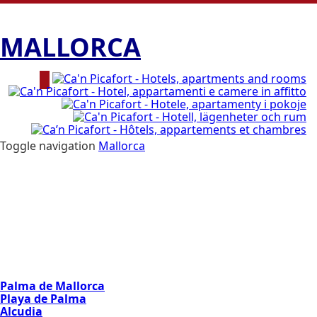
MALLORCA
Toggle navigation
Mallorca
Mallorca
Hotels
Strände
Nachtleben
Gastronomie
Aktivitäten
Radfahren
Flüge
Klima
Karte
Palma de Mallorca
Playa de Palma
Alcudia